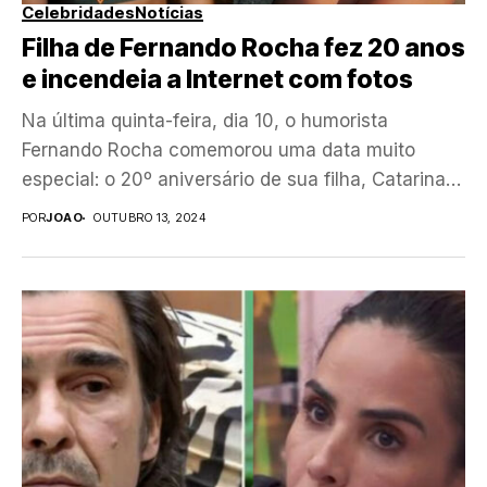
Celebridades
Notícias
Filha de Fernando Rocha fez 20 anos
e incendeia a Internet com fotos
Na última quinta-feira, dia 10, o humorista
Fernando Rocha comemorou uma data muito
especial: o 20º aniversário de sua filha, Catarina
Rocha. Ele,...
POR
JOAO
OUTUBRO 13, 2024