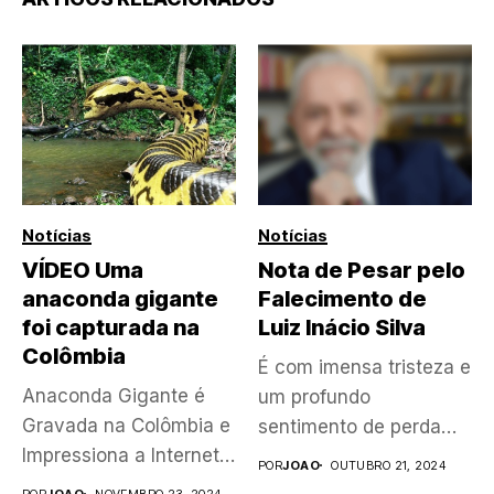
Notícias
Notícias
VÍDEO Uma
Nota de Pesar pelo
anaconda gigante
Falecimento de
foi capturada na
Luiz Inácio Silva
Colômbia
É com imensa tristeza e
Anaconda Gigante é
um profundo
Gravada na Colômbia e
sentimento de perda
Impressiona a Internet.
que comunicamos...
POR
JOAO
OUTUBRO 21, 2024
Veja a...
POR
JOAO
NOVEMBRO 23, 2024