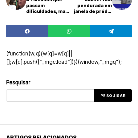
passam
pendurada em
dificuldades, mas
janela de prédio
já foram muito
em Guarujá
ricos
enquanto limpava
apartamento:
vizinhos
registram o
momento
desesperador
(function(w,q){w[q]=w[q]||
[];w[q].push(["_mgc.load"])})(window,"_mgq");
Pesquisar
PESQUISAR
ARTIGOS RELACIONADOS