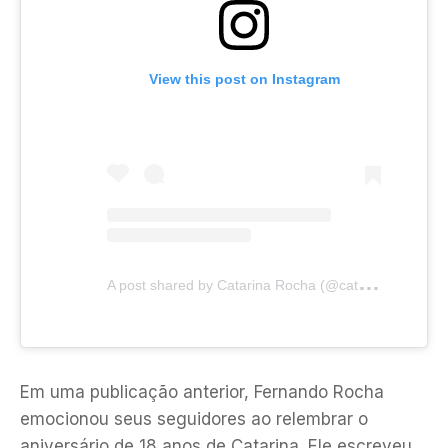
View this post on Instagram
A
post shared by Catarina Rocha (@catarinaarochaa)
Em uma publicação anterior, Fernando Rocha
emocionou seus seguidores ao relembrar o
aniversário de 18 anos de Catarina. Ele escreveu