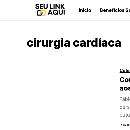
Inicio
Benefícios S
cirurgia cardíaca
Cele
Con
ao
Fábi
pers
outu
POR
J