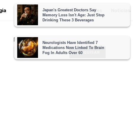
gia
Tutoriais
Games
Celebridades
Notícias
Pesquisar
PESQUISAR