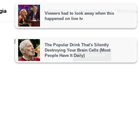
gia
Tutoriais
Games
Celebridades
Notícias
Pesquisar
PESQUISAR