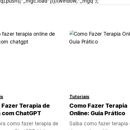
[q].push(["_mgc.load"])})(window,"_mgq");
is
Tutoriais
Fazer Terapia de
Como Fazer Terapia
a com ChatGPT
Online: Guia Prático
ra como fazer terapia de
Saiba como fazer terapia 