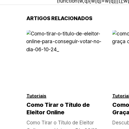
(function(w,q){w[q]=w[q]||[];w
ARTIGOS RELACIONADOS
Tutoriais
Tutoria
Como Tirar o Título de
Como 
Eleitor Online
Graç
Como Tirar o Título de Eleitor
Descub