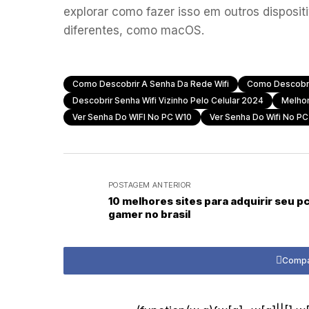
explorar como fazer isso em outros disposi
diferentes, como macOS.
Como Descobrir A Senha Da Rede Wifi
Como Descobrir
Descobrir Senha Wifi Vizinho Pelo Celular 2024
Melhor
Ver Senha Do WIFI No PC W10
Ver Senha Do Wifi No PC
POSTAGEM ANTERIOR
10 melhores sites para adquirir seu p
gamer no brasil
Compar