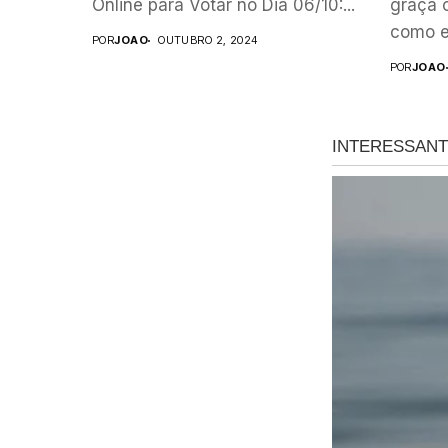
Online para Votar no Dia 06/10:...
graça 
como es
POR
JOAO
OUTUBRO 2, 2024
POR
JOAO