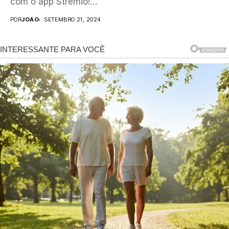
com o app Stremio!
Aprenda...
POR
JOAO
SETEMBRO 21, 2024