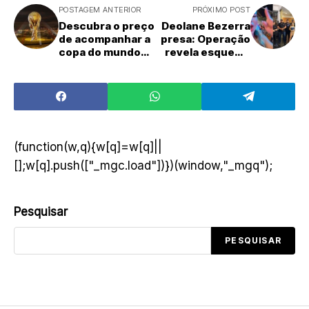
POSTAGEM ANTERIOR
PRÓXIMO POST
Descubra o preço
Deolane Bezerra
de acompanhar a
presa: Operação
copa do mundo
revela esquema
de 2026
de lavagem de
dinheiro
(function(w,q){w[q]=w[q]||
[];w[q].push(["_mgc.load"])})(window,"_mgq");
Pesquisar
PESQUISAR