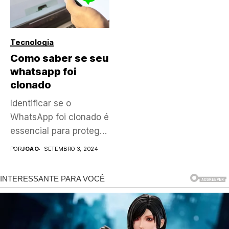
Tecnologia
Como saber se seu
whatsapp foi
clonado
Identificar se o
WhatsApp foi clonado é
essencial para proteger
seus dados...
POR
JOAO
SETEMBRO 3, 2024