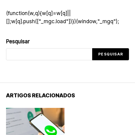
(function(w,q){w[q]=w[q]||
[];w[q].push(["_mgc.load"])})(window,"_mgq");
Pesquisar
PESQUISAR
ARTIGOS RELACIONADOS